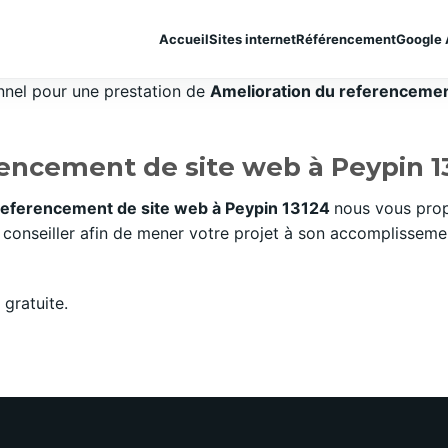
Accueil
Sites internet
Référencement
Google 
onnel pour une prestation de
Amelioration du referencement
encement de site web à Peypin 1
referencement de site web à Peypin 13124
nous vous prop
onseiller afin de mener votre projet à son accomplissement
gratuite.