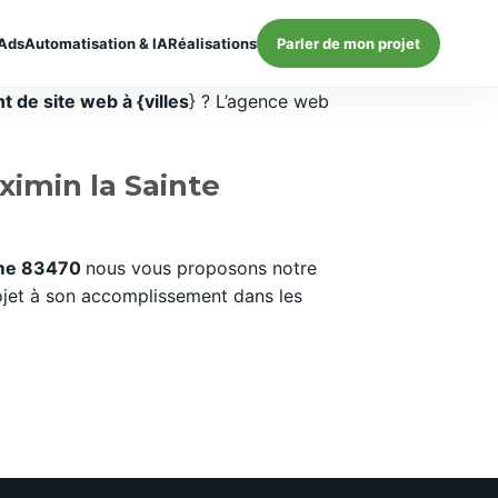
Ads
Automatisation & IA
Réalisations
Parler de mon projet
 de site web à {villes
} ? L’agence web
ximin la Sainte
aume 83470
nous vous proposons notre
ojet à son accomplissement dans les