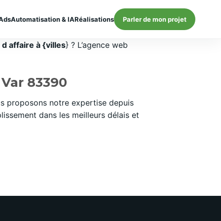
Ads
Automatisation & IA
Réalisations
Parler de mon projet
 affaire à {villes
} ? L’agence web
 Var 83390
s proposons notre expertise depuis
issement dans les meilleurs délais et