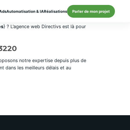
Ads
Automatisation & IA
Réalisations
Parler de mon projet
es
} ? L’agence web Directivs est là pour
13220
oposons notre expertise depuis plus de
 dans les meilleurs délais et au