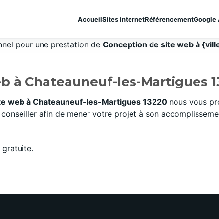
Accueil
Sites internet
Référencement
Google 
onnel pour une prestation de
Conception de site web à {vill
eb à Chateauneuf-les-Martigues 
ite web à Chateauneuf-les-Martigues 13220
nous vous pr
onseiller afin de mener votre projet à son accomplissement
gratuite.