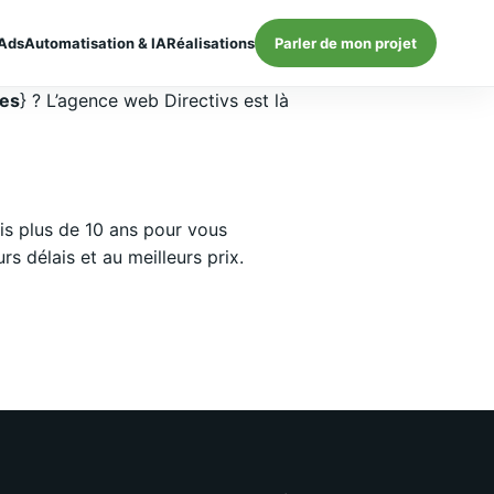
Ads
Automatisation & IA
Réalisations
Parler de mon projet
les
} ? L’agence web Directivs est là
s plus de 10 ans pour vous
 délais et au meilleurs prix.