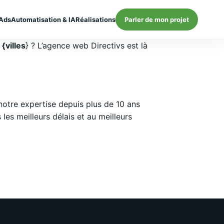
Ads
Automatisation & IA
Réalisations
Parler de mon projet
{villes
} ? L’agence web Directivs est là
otre expertise depuis plus de 10 ans
es meilleurs délais et au meilleurs