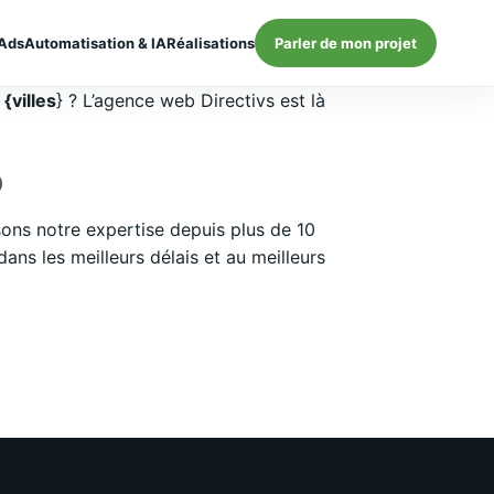
Ads
Automatisation & IA
Réalisations
Parler de mon projet
{villes
} ? L’agence web Directivs est là
9
ons notre expertise depuis plus de 10
ns les meilleurs délais et au meilleurs