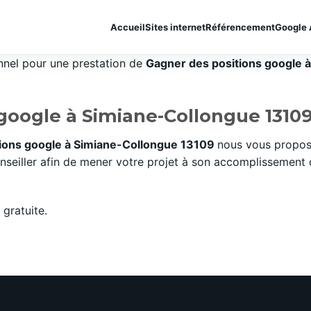
Accueil
Sites internet
Référencement
Google 
onnel pour une prestation de
Gagner des positions google à 
google à Simiane-Collongue 1310
ions google à Simiane-Collongue 13109
nous vous propos
eiller afin de mener votre projet à son accomplissement da
gratuite.