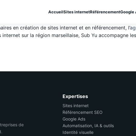
Accueil
Sites internet
Référencement
Google 
res en création de sites internet et en référencement, l’
ag
 internet sur la région marseillaise, Sub Yu accompagne les 
Expertises
Sites internet
Référencement SEO
Google Ads
ntreprises de
Automatisation, IA & outils
d.
Identité visuelle