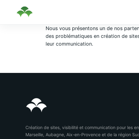
Passer
Nous vous présentons un de nos partenai
au
des problématiques en création de sites
contenu
leur communication.
Création de sites, visibilité et communication pour les e
Marseille, Aubagne, Aix-en-Provence et de la région Su