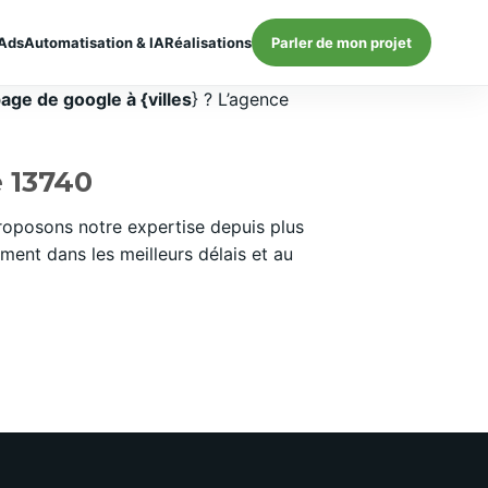
Ads
Automatisation & IA
Réalisations
Parler de mon projet
ge de google à {villes
} ? L’agence
 13740
oposons notre expertise depuis plus
ent dans les meilleurs délais et au